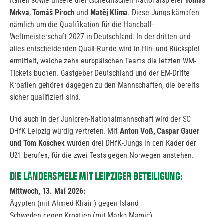
Italien sowie unsere drei tschechischen Nationalspieler
Tomáš
Mrkva
,
Tomáš Piroch
und
Matěj Klíma
. Diese Jungs kämpfen
nämlich um die Qualifikation für die Handball-
Weltmeisterschaft 2027 in Deutschland. In der dritten und
alles entscheidenden Quali-Runde wird in Hin- und Rückspiel
ermittelt, welche zehn europäischen Teams die letzten WM-
Tickets buchen. Gastgeber Deutschland und der EM-Dritte
Kroatien gehören dagegen zu den Mannschaften, die bereits
sicher qualifiziert sind.
Und auch in der Junioren-Nationalmannschaft wird der SC
DHfK Leipzig würdig vertreten. Mit
Anton Voß, Caspar Gauer
und Tom Koschek
wurden drei DHfK-Jungs in den Kader der
U21 berufen, für die zwei Tests gegen Norwegen anstehen.
DIE LÄNDERSPIELE MIT LEIPZIGER BETEILIGUNG:
Mittwoch, 13. Mai 2026:
Ägypten (mit Ahmed Khairi) gegen Island
Schweden gegen Kroatien (mit Marko Mamic)