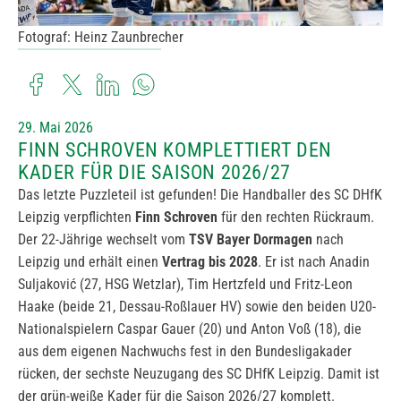
Fotograf: Heinz Zaunbrecher
29. Mai 2026
FINN SCHROVEN KOMPLETTIERT DEN
KADER FÜR DIE SAISON 2026/27
Das letzte Puzzleteil ist gefunden! Die Handballer des SC DHfK
Leipzig verpflichten
Finn Schroven
für den rechten Rückraum.
Der 22-Jährige wechselt vom
TSV Bayer Dormagen
nach
Leipzig und erhält einen
Vertrag bis 2028
. Er ist nach Anadin
Suljaković (27, HSG Wetzlar), Tim Hertzfeld und Fritz-Leon
Haake (beide 21, Dessau-Roßlauer HV) sowie den beiden U20-
Nationalspielern Caspar Gauer (20) und Anton Voß (18), die
aus dem eigenen Nachwuchs fest in den Bundesligakader
rücken, der sechste Neuzugang des SC DHfK Leipzig. Damit ist
der grün-weiße Kader für die Saison 2026/27 komplett.