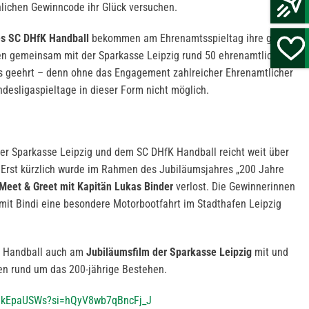
lichen Gewinncode ihr Glück versuchen.
es SC DHfK Handball
bekommen am Ehrenamtsspieltag ihre große
en gemeinsam mit der Sparkasse Leipzig rund 50 ehrenamtliche
ns geehrt – denn ohne das Engagement zahlreicher Ehrenamtlicher
desligaspieltage in dieser Form nicht möglich.
er Sparkasse Leipzig und dem SC DHfK Handball reicht weit über
 Erst kürzlich wurde im Rahmen des Jubiläumsjahres „200 Jahre
 Meet & Greet mit Kapitän Lukas Binder
verlost. Die Gewinnerinnen
it Bindi eine besondere Motorbootfahrt im Stadthafen Leipzig
K Handball auch am
Jubiläumsfilm der Sparkasse Leipzig
mit und
ten rund um das 200-jährige Bestehen.
Sk0kEpaUSWs?si=hQyV8wb7qBncFj_J