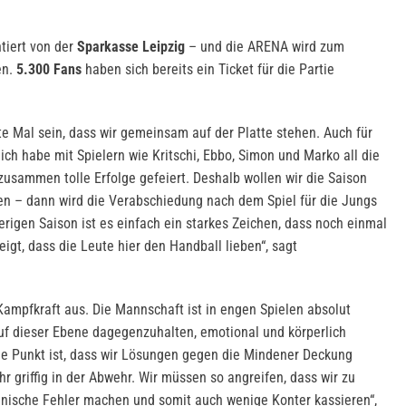
tiert von der
Sparkasse Leipzig
– und die ARENA wird zum
en.
5.300 Fans
haben sich bereits ein Ticket für die Partie
tzte Mal sein, dass wir gemeinsam auf der Platte stehen. Auch für
ich habe mit Spielern wie Kritschi, Ebbo, Simon und Marko all die
zusammen tolle Erfolge gefeiert. Deshalb wollen wir die Saison
en – dann wird die Verabschiedung nach dem Spiel für die Jungs
rigen Saison ist es einfach ein starkes Zeichen, dass noch einmal
gt, dass die Leute hier den Handball lieben“, sagt
Kampfkraft aus. Die Mannschaft ist in engen Spielen absolut
auf dieser Ebene dagegenzuhalten, emotional und körperlich
ige Punkt ist, dass wir Lösungen gegen die Mindener Deckung
r griffig in der Abwehr. Wir müssen so angreifen, dass wir zu
ische Fehler machen und somit auch wenige Konter kassieren“,