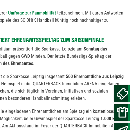
erer
Umfrage zur Fanmobilität
teilzunehmen. Mit euren Antworten
mspiele des SC DHfK Handball künftig noch nachhaltiger zu
TIERT EHRENAMTSSPIELTAG ZUM SAISONFINALE
biläum präsentiert die Sparkasse Leipzig am
Sonntag das
all gegen GWD Minden. Der letzte Bundesliga-Spieltag der
n des Ehrenamtes
.
t die Sparkasse Leipzig insgesamt
500 Ehrenamtliche aus Leipzig
 Heimspiel in die QUARTERBACK Immobilien ARENA eingeladen.
chen, die sich täglich in Vereinen, Initiativen und sozialen
einen besonderen Handballnachmittag erleben.
lle eingeladenen Ehrenamtlichen am Spieltag ein kostenloses Eis.
Möglichkeit, beim Gewinnspiel der Sparkasse Leipzig
1.000 Euro
. Am Aktionsstand im Foyer der QUARTERBACK Immobilien ARENA