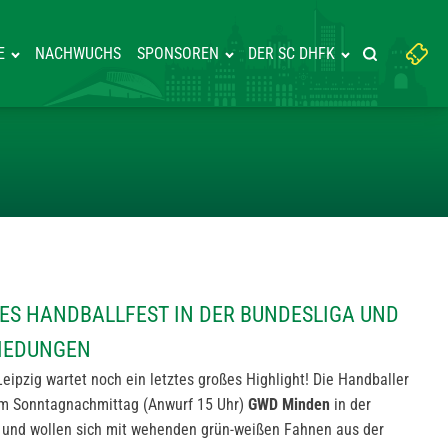
Suchbegriff
E
NACHWUCHS
SPONSOREN
DER SC DHFK
Suche starte
eingeben:
R: LETZTES HANDBALLFEST IN 
TES HANDBALLFEST IN DER BUNDESLIGA UND
IEDUNGEN
Leipzig wartet noch ein letztes großes Highlight! Die Handballer
m Sonntagnachmittag (Anwurf 15 Uhr)
GWD Minden
in der
nd wollen sich mit wehenden grün-weißen Fahnen aus der