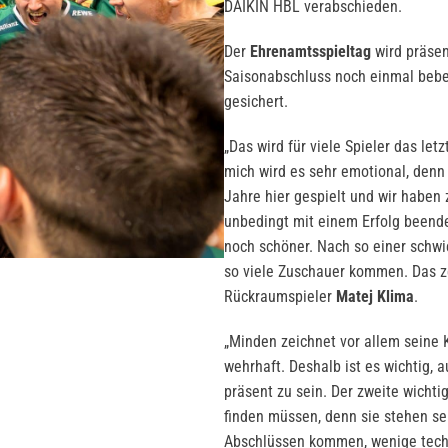
DAIKIN HBL verabschieden.
Der
Ehrenamtsspieltag
wird präsen
Saisonabschluss noch einmal beb
gesichert.
„Das wird für viele Spieler das le
mich wird es sehr emotional, denn 
Jahre hier gespielt und wir haben 
unbedingt mit einem Erfolg beend
noch schöner. Nach so einer schwie
so viele Zuschauer kommen. Das zei
Rückraumspieler
Matej Klima
.
„Minden zeichnet vor allem seine 
wehrhaft. Deshalb ist es wichtig, 
präsent zu sein. Der zweite wicht
finden müssen, denn sie stehen seh
Abschlüssen kommen, wenige techn