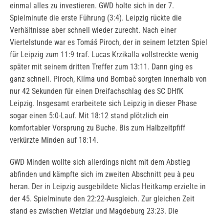
einmal alles zu investieren. GWD holte sich in der 7.
Spielminute die erste Führung (3:4). Leipzig rückte die
Verhältnisse aber schnell wieder zurecht. Nach einer
Viertelstunde war es Tomáš Piroch, der in seinem letzten Spiel
für Leipzig zum 11:9 traf. Lucas Krzikalla vollstreckte wenig
später mit seinem dritten Treffer zum 13:11. Dann ging es
ganz schnell. Piroch, Klíma und Bombač sorgten innerhalb von
nur 42 Sekunden für einen Dreifachschlag des SC DHfK
Leipzig. Insgesamt erarbeitete sich Leipzig in dieser Phase
sogar einen 5:0-Lauf. Mit 18:12 stand plötzlich ein
komfortabler Vorsprung zu Buche. Bis zum Halbzeitpfiff
verkürzte Minden auf 18:14.
GWD Minden wollte sich allerdings nicht mit dem Abstieg
abfinden und kämpfte sich im zweiten Abschnitt peu à peu
heran. Der in Leipzig ausgebildete Niclas Heitkamp erzielte in
der 45. Spielminute den 22:22-Ausgleich. Zur gleichen Zeit
stand es zwischen Wetzlar und Magdeburg 23:23. Die