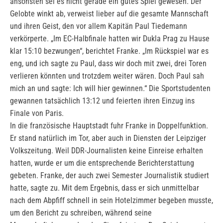
ansonsten sei es nicht gerade ein gutes Spiel gewesen. Der
Gelobte winkt ab, verweist lieber auf die gesamte Mannschaft
und ihren Geist, den vor allem Kapitän Paul Tiedemann
verkörperte. „Im EC-Halbfinale hatten wir Dukla Prag zu Hause
klar 15:10 bezwungen“, berichtet Franke. „Im Rückspiel war es
eng, und ich sagte zu Paul, dass wir doch mit zwei, drei Toren
verlieren könnten und trotzdem weiter wären. Doch Paul sah
mich an und sagte: Ich will hier gewinnen.“ Die Sportstudenten
gewannen tatsächlich 13:12 und feierten ihren Einzug ins
Finale von Paris.
In die französische Hauptstadt fuhr Franke in Doppelfunktion.
Er stand natürlich im Tor, aber auch in Diensten der Leipziger
Volkszeitung. Weil DDR-Journalisten keine Einreise erhalten
hatten, wurde er um die entsprechende Berichterstattung
gebeten. Franke, der auch zwei Semester Journalistik studiert
hatte, sagte zu. Mit dem Ergebnis, dass er sich unmittelbar
nach dem Abpfiff schnell in sein Hotelzimmer begeben musste,
um den Bericht zu schreiben, während seine