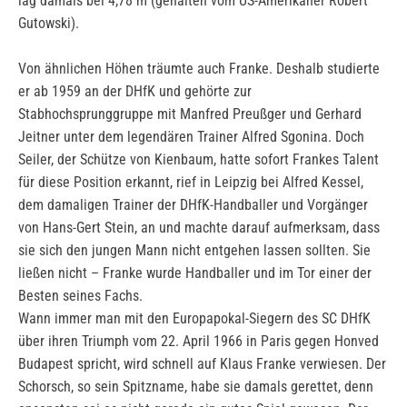
lag damals bei 4,78 m (gehalten vom US-Amerikaner Robert
Gutowski).
Von ähnlichen Höhen träumte auch Franke. Deshalb studierte
er ab 1959 an der DHfK und gehörte zur
Stabhochsprunggruppe mit Manfred Preußger und Gerhard
Jeitner unter dem legendären Trainer Alfred Sgonina. Doch
Seiler, der Schütze von Kienbaum, hatte sofort Frankes Talent
für diese Position erkannt, rief in Leipzig bei Alfred Kessel,
dem damaligen Trainer der DHfK-Handballer und Vorgänger
von Hans-Gert Stein, an und machte darauf aufmerksam, dass
sie sich den jungen Mann nicht entgehen lassen sollten. Sie
ließen nicht – Franke wurde Handballer und im Tor einer der
Besten seines Fachs.
Wann immer man mit den Europapokal-Siegern des SC DHfK
über ihren Triumph vom 22. April 1966 in Paris gegen Honved
Budapest spricht, wird schnell auf Klaus Franke verwiesen. Der
Schorsch, so sein Spitzname, habe sie damals gerettet, denn