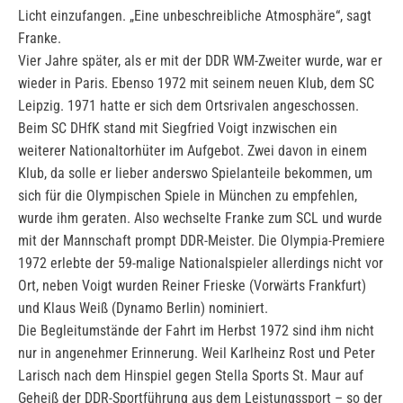
Licht einzufangen. „Eine unbeschreibliche Atmosphäre“, sagt
Franke.
Vier Jahre später, als er mit der DDR WM-Zweiter wurde, war er
wieder in Paris. Ebenso 1972 mit seinem neuen Klub, dem SC
Leipzig. 1971 hatte er sich dem Ortsrivalen angeschossen.
Beim SC DHfK stand mit Siegfried Voigt inzwischen ein
weiterer Nationaltorhüter im Aufgebot. Zwei davon in einem
Klub, da solle er lieber anderswo Spielanteile bekommen, um
sich für die Olympischen Spiele in München zu empfehlen,
wurde ihm geraten. Also wechselte Franke zum SCL und wurde
mit der Mannschaft prompt DDR-Meister. Die Olympia-Premiere
1972 erlebte der 59-malige Nationalspieler allerdings nicht vor
Ort, neben Voigt wurden Reiner Frieske (Vorwärts Frankfurt)
und Klaus Weiß (Dynamo Berlin) nominiert.
Die Begleitumstände der Fahrt im Herbst 1972 sind ihm nicht
nur in angenehmer Erinnerung. Weil Karlheinz Rost und Peter
Larisch nach dem Hinspiel gegen Stella Sports St. Maur auf
Geheiß der DDR-Sportführung aus dem Leistungssport – so der