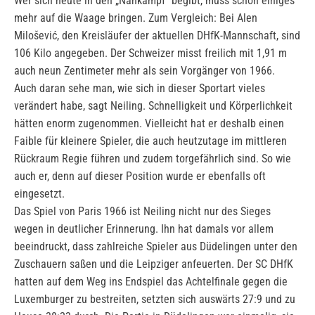
Wer sich heute in den „Nahkampf“ begibt, muss schon einiges
mehr auf die Waage bringen. Zum Vergleich: Bei Alen
Milošević, den Kreisläufer der aktuellen DHfK-Mannschaft, sind
106 Kilo angegeben. Der Schweizer misst freilich mit 1,91 m
auch neun Zentimeter mehr als sein Vorgänger von 1966.
Auch daran sehe man, wie sich in dieser Sportart vieles
verändert habe, sagt Neiling. Schnelligkeit und Körperlichkeit
hätten enorm zugenommen. Vielleicht hat er deshalb einen
Faible für kleinere Spieler, die auch heutzutage im mittleren
Rückraum Regie führen und zudem torgefährlich sind. So wie
auch er, denn auf dieser Position wurde er ebenfalls oft
eingesetzt.
Das Spiel von Paris 1966 ist Neiling nicht nur des Sieges
wegen in deutlicher Erinnerung. Ihn hat damals vor allem
beeindruckt, dass zahlreiche Spieler aus Düdelingen unter den
Zuschauern saßen und die Leipziger anfeuerten. Der SC DHfK
hatten auf dem Weg ins Endspiel das Achtelfinale gegen die
Luxemburger zu bestreiten, setzten sich auswärts 27:9 und zu