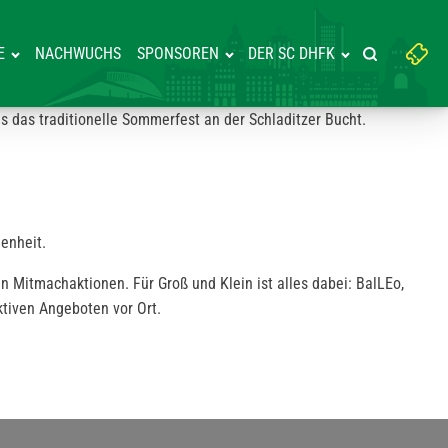
Suchbegriff
E
NACHWUCHS
SPONSOREN
DER SC DHFK
Suche starte
eingeben:
das traditionelle Sommerfest an der Schladitzer Bucht.
enheit.
n Mitmachaktionen. Für Groß und Klein ist alles dabei: BalLEo,
tiven Angeboten vor Ort.