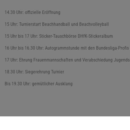
14.30 Uhr: offizielle Eröffnung
15 Uhr: Turnierstart Beachhandball und Beachvolleyball
15 Uhr bis 17 Uhr: Sticker-Tauschbörse DHfK-Stickeralbum
16 Uhr bis 16.30 Uhr: Autogrammstunde mit den Bundesliga-Profis
17 Uhr: Ehrung Frauenmannschaften und Verabschiedung Jugends
18.30 Uhr: Siegerehrung Turnier
Bis 19.30 Uhr: gemütlicher Ausklang