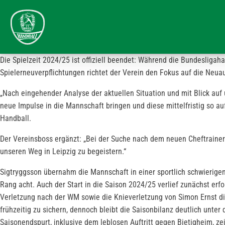
Die Spielzeit 2024/25 ist offiziell beendet: Während die Bundesliga
Spielerneuverpflichtungen richtet der Verein den Fokus auf die Neuau
„Nach eingehender Analyse der aktuellen Situation und mit Blick auf 
neue Impulse in die Mannschaft bringen und diese mittelfristig so auf
Handball.
Der Vereinsboss ergänzt: „Bei der Suche nach dem neuen Cheftrainer g
unseren Weg in Leipzig zu begeistern.“
Sigtryggsson übernahm die Mannschaft in einer sportlich schwierigen
Rang acht. Auch der Start in die Saison 2024/25 verlief zunächst erf
Verletzung nach der WM sowie die Knieverletzung von Simon Ernst die
frühzeitig zu sichern, dennoch bleibt die Saisonbilanz deutlich unt
Saisonendspurt, inklusive dem leblosen Auftritt gegen Bietigheim, 