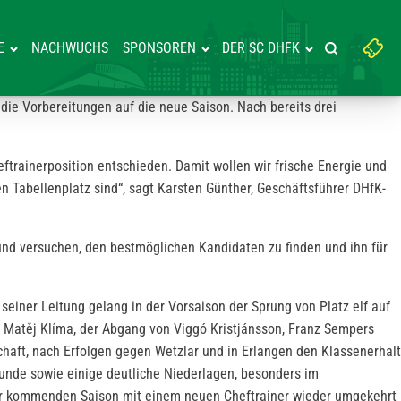
Suchbegriff
E
NACHWUCHS
SPONSOREN
DER SC DHFK
Suche starte
eingeben:
die Vorbereitungen auf die neue Saison. Nach bereits drei
eftrainerposition entschieden. Damit wollen wir frische Energie und
en Tabellenplatz sind“, sagt Karsten Günther, Geschäftsführer DHfK-
 und versuchen, den bestmöglichen Kandidaten zu finden und ihn für
seiner Leitung gelang in der Vorsaison der Sprung von Platz elf auf
on Matěj Klíma, der Abgang von Viggó Kristjánsson, Franz Sempers
haft, nach Erfolgen gegen Wetzlar und in Erlangen den Klassenerhalt
runde sowie einige deutliche Niederlagen, besonders im
n der kommenden Saison mit einem neuen Cheftrainer wieder umgekehrt