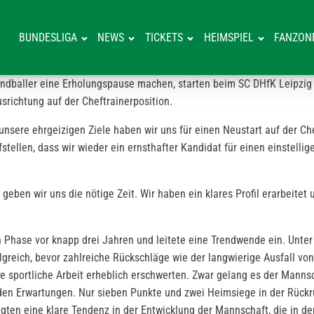
BUNDESLIGA
NEWS
TICKETS
HEIMSPIEL
FANZON
handballer eine Erholungspause machen, starten beim SC DHfK Leipzig 
srichtung auf der Cheftrainerposition.
unsere ehrgeizigen Ziele haben wir uns für einen Neustart auf der Ch
stellen, dass wir wieder ein ernsthafter Kandidat für einen einstellig
eben wir uns die nötige Zeit. Wir haben ein klares Profil erarbeitet
 Phase vor knapp drei Jahren und leitete eine Trendwende ein. Unter 
olgreich, bevor zahlreiche Rückschläge wie der langwierige Ausfall v
 sportliche Arbeit erheblich erschwerten. Zwar gelang es der Mannsc
er den Erwartungen. Nur sieben Punkte und zwei Heimsiege in der Rück
zeigten eine klare Tendenz in der Entwicklung der Mannschaft, die i