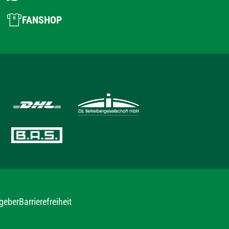
FANSHOP
geber
Barrierefreiheit