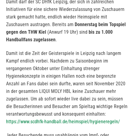
Damit darf der SC DHfK Leipzig, der sich in zahlreichen
Initiativen für eine sichere Wiederzulassung von Zuschauern
stark gemacht hatte, endlich wieder Heimspiele mit
Zuschauern austragen. Bereits am
Donnerstag beim Topspiel
gegen den THW Kiel
(Anwurf 19 Uhr) sind
bis zu 1.000
Handballfans zugelassen
.
Damit ist die Zeit der Geisterspiele in Leipzig nach langem
Kampf endlich vorbei. Nachdem zu Saisonbeginn im
vergangenen Oktober unter Einhaltung strenger
Hygienekonzepte in einigen Hallen noch eine begrenzte
Anzahl an Fans dabei sein durfte, waren seit November 2020
in der gesamten LIQUI MOLY HBL keine Zuschauer mehr
zugelassen. Um ab sofort wieder live dabei zu sein, müssen
die Besucherinnen und Besucher am Spieltag wichtige Regeln
verantwortungsbewusst und konsequent einhalten:
https://www.scdhfk-handball.de/heimspiel/hygieneregeln/
Jeder Besuchende muss unabhängig vom Impf- oder