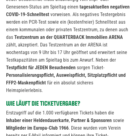
Genesenen-Status am Spieltag einen
tagesaktuellen negativen
COVID-19-Schnelltest
vorweisen. Als negatives Testergebnis
werden ein PCR-Test sowie ein (kostenfreier) Schnelltest aus
einem kommunalen oder privaten Testzentrum, zu denen auch
das
Testzentrum an der QUARTERBACK Immobilien ARENA
zählt, akzeptiert. Das Testzentrum an der ARENA ist
wochentags von 9 Uhr bis 17 Uhr geöffnet und erweitert seine
Testkapazitäten am Spieltag bis zum Anwurf. Neben der
Testpflicht für JEDEN Besuchenden
sorgen Ticket-
Personalisierungspflicht, Ausweispflicht, Sitzplatzpflicht und
FFP2-Maskenpflicht
für ein absolut sicheres
Heimspielerlebnis.
WIE LÄUFT DIE TICKETVERGABE?
Erstzugriff auf die 1.000 verfügbaren Tickets haben die
Inhaber einer Heldendauerkarte
,
Partner & Sponsoren
sowie
Mitglieder im Europa-Club 1966
. Diese wurden vom Verein
bereits per E-Mail informiert und können ihre Ticket-