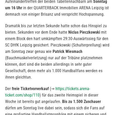
Aufeinandertreffen der beiden Tabellennachbarn am
Sonntag
um 16 Uhr
in der QUARTERBACK Immobilien ARENA Leipzig ist
demnach von einiger Brisanz und verspricht Hochspannung.
Dramatik bis zur letzten Sekunde hatte schon das Hinspiel zu
bieten. Sekunden vor dem Ende hatte
Niclas Pieczkowski
mit
einem Block den hart umkämpften 29:30-Auswärtssieg für den
SC DHfK Leipzig gesichert. Pieczkowski (Schulterprellung) wird
am Sonntag zwar genau wie
Patrick Wiesmach
(Bauchmuskelverletzung) nur auf der Tribüne platznehmen
können, dort sind die beiden allerdings in sehr guter
Gesellschaft, denn mehr als 1.000 Handballfans werden es
ihnen gleichtun.
Der
freie Ticketvorverkauf
(⇒
https://tickets.arena-
ticket.com/shop/110
) für das zweite Heimspiel in dieser
Woche ist bereits gut angelaufen.
Bis zu 1.500 Zuschauer
dürfen am Sonntag live dabei sein, sodass sich die Fans auf
eine großartige Handballatmosphäre mit einem sicheren und