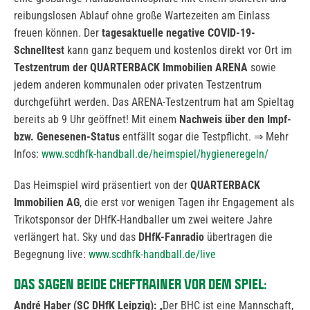
reibungslosen Ablauf ohne große Wartezeiten am Einlass
freuen können. Der
tagesaktuelle negative COVID-19-
Schnelltest
kann ganz bequem und kostenlos direkt vor Ort im
Testzentrum der QUARTERBACK Immobilien ARENA
sowie
jedem anderen kommunalen oder privaten Testzentrum
durchgeführt werden. Das ARENA-Testzentrum hat am Spieltag
bereits ab 9 Uhr geöffnet! Mit einem
Nachweis über den Impf-
bzw. Genesenen-Status
entfällt sogar die Testpflicht. ⇒ Mehr
Infos:
www.scdhfk-handball.de/heimspiel/hygieneregeln/
Das Heimspiel wird präsentiert von der
QUARTERBACK
Immobilien AG
, die erst vor wenigen Tagen ihr Engagement als
Trikotsponsor der DHfK-Handballer um zwei weitere Jahre
verlängert hat. Sky und das
DHfK-Fanradio
übertragen die
Begegnung live:
www.scdhfk-handball.de/live
DAS SAGEN BEIDE CHEFTRAINER VOR DEM SPIEL:
André Haber (SC DHfK Leipzig):
„Der BHC ist eine Mannschaft,