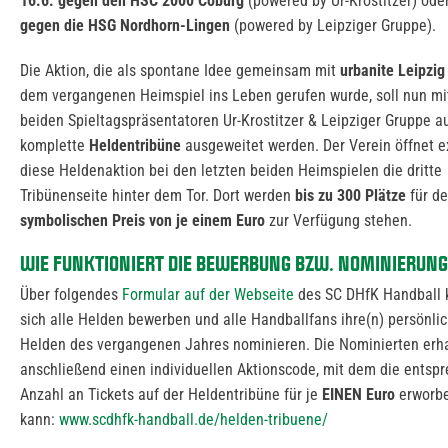
16.6. gegen den HSC 2000 Coburg
(powered by Ur-Krostitzer) od
gegen die HSG Nordhorn-Lingen
(powered by Leipziger Gruppe).
Die Aktion, die als spontane Idee gemeinsam mit
urbanite Leipzig
dem vergangenen Heimspiel ins Leben gerufen wurde, soll nun mit
beiden Spieltagspräsentatoren Ur-Krostitzer & Leipziger Gruppe a
komplette
Heldentribüne
ausgeweitet werden. Der Verein öffnet ex
diese Heldenaktion bei den letzten beiden Heimspielen die dritte
Tribünenseite hinter dem Tor. Dort werden
bis zu 300 Plätze
für d
symbolischen Preis von je einem Euro
zur Verfügung stehen.
WIE FUNKTIONIERT DIE BEWERBUNG BZW. NOMINIERUNG
Über folgendes
Formular auf der Webseite
des SC DHfK Handball 
sich alle Helden bewerben und alle Handballfans ihre(n) persönli
Helden des vergangenen Jahres nominieren. Die Nominierten erh
anschließend einen individuellen Aktionscode, mit dem die entsp
Anzahl an Tickets auf der Heldentribüne für je
EINEN
Euro
erworb
kann:
www.scdhfk-handball.de/helden-tribuene/