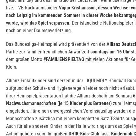
gesichert. Sky und das Fanradio der Leutzscher Welle übertragen
live
.
TVB-Rückraumspieler
Viggó Kristjánsson
, dessen Wechsel vo
nach Leipzig im kommenden Sommer in dieser Woche bekanntge
wurde, wird das Spiel verpassen
.
Der isländische Nationalspieler l
noch an einer Daumenverletzung.
Das Bundesliga-Heimspiel wird präsentiert von der
Allianz Deutsc
Partie zur familienfreundlichen Anwurfzeit
sonntags um 16 Uhr
ste
dem großen Motto
#FAMILIENSPIELTAG
mit vielen Aktionen für G
Klein.
Allianz Einlaufkinder sind derzeit in der LIQUI MOLY Handball-Bun
aufgrund der Schutz- und Hygieneregeln leider noch nicht erlaubt.
ihrer Heimspielpräsentation hat die Allianz deshalb am Sonntag
6
Nachwuchsmannschaften (je 15 Kinder plus Betreuer)
zum Heimsp
eingeladen. Für einen unvergesslichen Vereinsausflug werden die
Mannschaften zusätzlich mit einem kompletten Satz T-Shirts ausge
Auch für alle anderen Kinder in der Halle wird rings um das Spiel 
Action geboten sein. Im großen
DHfK-Kids-Club
lässt
Kindermobil