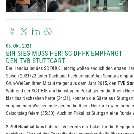
08. Okt. 2021
EIN SIEG MUSS HER! SC DHFK EMPFÄNGT
DEN TVB STUTTGART
Die Handballer des SC DHfK Leipzig wollen endlich den ersten He
Saison 2021/22 unter Dach und Fach bringen! Am Sonntag empfa
Grün-Weißen ihren Mitaufsteiger aus dem Jahr 2015, den
TVB Stut
Während der SC DHfK am Dienstag im Pokal gegen die Rhein-Nec
klar das Nachsehen hatte (24:31), konnten die Gäste aus Stuttgar
vergangenen Wochenende gegen die Rhein-Neckar Löwen ihren e
Saisonsieg feiern (35:30). Auch im Pokal ist Stuttgart eine Runde 
2.700 Handballfans
haben sich bereits ein Ticket für die Begegnu