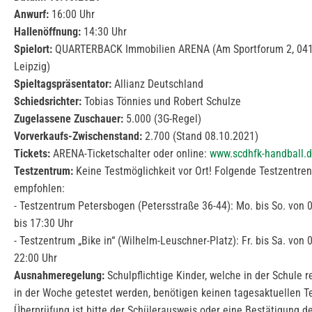
Anwurf:
16:00 Uhr
Hallenöffnung:
14:30 Uhr
Spielort:
QUARTERBACK Immobilien ARENA (Am Sportforum 2, 04
Leipzig)
Spieltagspräsentator:
Allianz Deutschland
Schiedsrichter:
Tobias Tönnies und Robert Schulze
Zugelassene Zuschauer:
5.000 (3G-Regel)
Vorverkaufs-Zwischenstand:
2.700 (Stand 08.10.2021)
Tickets:
ARENA-Ticketschalter oder online:
www.scdhfk-handball.d
Testzentrum:
Keine Testmöglichkeit vor Ort! Folgende Testzentre
empfohlen:
- Testzentrum Petersbogen (Petersstraße 36-44): Mo. bis So. von 
bis 17:30 Uhr
- Testzentrum „Bike in“ (Wilhelm-Leuschner-Platz): Fr. bis Sa. von 
22:00 Uhr
Ausnahmeregelung:
Schulpflichtige Kinder, welche in der Schule 
in der Woche getestet werden, benötigen keinen tagesaktuellen Te
Überprüfung ist bitte der Schülerausweis oder eine Bestätigung d