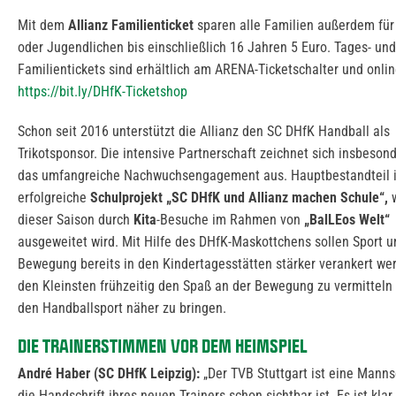
Mit dem
Allianz Familienticket
sparen alle Familien außerdem für
oder Jugendlichen bis einschließlich 16 Jahren 5 Euro. Tages- und
Familientickets sind erhältlich am ARENA-Ticketschalter und onlin
https://bit.ly/DHfK-Ticketshop
Schon seit 2016 unterstützt die Allianz den SC DHfK Handball als
Trikotsponsor. Die intensive Partnerschaft zeichnet sich insbeson
das umfangreiche Nachwuchsengagement aus. Hauptbestandteil i
erfolgreiche
Schulprojekt „SC DHfK und Allianz machen Schule“,
w
dieser Saison durch
Kita
-Besuche im Rahmen von
„BalLEos Welt“
ausgeweitet wird. Mit Hilfe des DHfK-Maskottchens sollen Sport u
Bewegung bereits in den Kindertagesstätten stärker verankert we
den Kleinsten frühzeitig den Spaß an der Bewegung zu vermitteln
den Handballsport näher zu bringen.
DIE TRAINERSTIMMEN VOR DEM HEIMSPIEL
André Haber (SC DHfK Leipzig):
„Der TVB Stuttgart ist eine Manns
die Handschrift ihres neuen Trainers schon sichtbar ist. Es ist klar