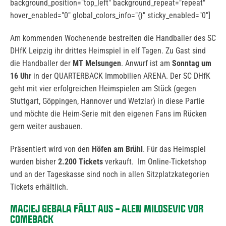
background_position="top_left" background_repeat="repeat"
hover_enabled="0" global_colors_info="{}" sticky_enabled="0"]
Am kommenden Wochenende bestreiten die Handballer des SC
DHfK Leipzig ihr drittes Heimspiel in elf Tagen. Zu Gast sind
die Handballer der
MT Melsungen
. Anwurf ist am
Sonntag um
16 Uhr
in der QUARTERBACK Immobilien ARENA. Der SC DHfK
geht mit vier erfolgreichen Heimspielen am Stück (gegen
Stuttgart, Göppingen, Hannover und Wetzlar) in diese Partie
und möchte die Heim-Serie mit den eigenen Fans im Rücken
gern weiter ausbauen.
Präsentiert wird von den
Höfen am Brühl
. Für das Heimspiel
wurden bisher
2.200 Tickets
verkauft. Im Online-Ticketshop
und an der Tageskasse sind noch in allen Sitzplatzkategorien
Tickets erhältlich.
MACIEJ GEBALA FÄLLT AUS – ALEN MILOSEVIC VOR
COMEBACK