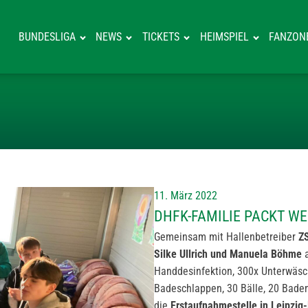
BUNDESLIGA
NEWS
TICKETS
HEIMSPIEL
FANZON
DHFK-FAMILIE P
11. März 2022
DHFK-FAMILIE PACKT WEI
Gemeinsam mit Hallenbetreiber
ZS
Silke Ullrich und Manuela Böhme
a
Handdesinfektion, 300x Unterwäsc
Badeschlappen, 30 Bälle, 20 Badem
die
Erstaufnahmestelle in Leipzi