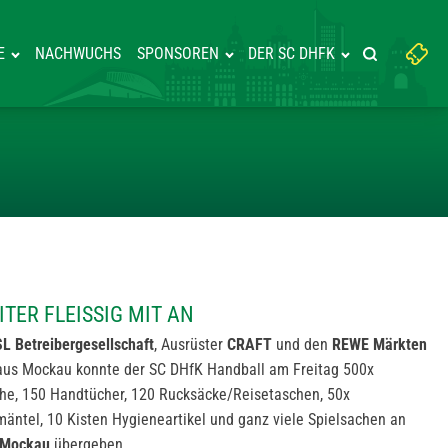
Suchbegriff
E
NACHWUCHS
SPONSOREN
DER SC DHFK
Suche starte
eingeben:
ACKT WEITER FLEISSIG MIT AN
TER FLEISSIG MIT AN
L Betreibergesellschaft
, Ausrüster
CRAFT
und den
REWE Märkten
us Mockau konnte der SC DHfK Handball am Freitag 500x
he, 150 Handtücher, 120 Rucksäcke/Reisetaschen, 50x
äntel, 10 Kisten Hygieneartikel und ganz viele Spielsachen an
g-Mockau
übergeben.