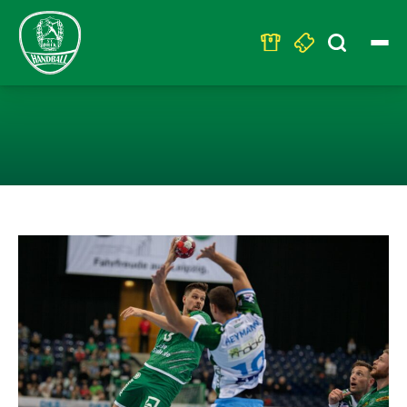
Search
for:
DUELL UM PLATZ