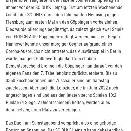
Mayerhoffer rangierte in der Tabelle vom ersten Spieltag an
immer vor dem SC DHfK Leipzig. Erst am letzten Wochenende
konnte der SC DHfK durch den fulminanten Heimsieg gegen
Flensburg zum ersten Mal an den Göppingern vorbeiziehen.
Dies wurde allerdings begünstigt, da zuletzt gleich zwei Spiele
von FRISCH AUF! Göppingen verlegt werden mussten. Gegen
Hannover konnte unser morgiger Gegner aufgrund eines
Corona-Ausbruchs nicht antreten, das Auswärtsspiel in Berlin
wurde mangels Hallenverfügbarkeit verschoben.
Dementsprechend brennen die Göppinger nun darauf, vor den
eigenen Fans den 7. Tabellenplatz zurückzuerobern. Bis zu
3360 Zuschauerinnen und Zuschauer sind am Samstag
zugelassen. Aber auch die Leipziger, die im Jahr 2022 noch
ungeschlagen sind und aus den letzten sechs Spielen 10:2
Punkte (4 Siege, 2 Unentschieden) holten, werden alles
daransetzen, ihren Platz zu verteidigen.
Das Duell am Samstagabend verspricht also eine gehörige
Portion an Spannung. Der SC DHfK Leipzig kann dabei endlich