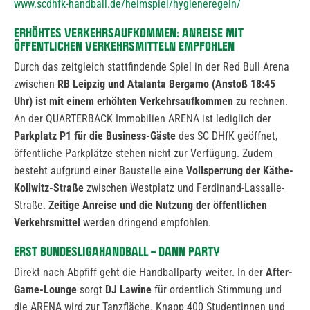
www.scdhfk-handball.de/heimspiel/hygieneregeln/
ERHÖHTES VERKEHRSAUFKOMMEN:
ANREISE MIT
ÖFFENTLICHEN VERKEHRSMITTELN EMPFOHLEN
Durch das zeitgleich stattfindende Spiel in der Red Bull Arena
zwischen
RB Leipzig und Atalanta Bergamo
(Anstoß 18:45
Uhr)
ist mit einem
erhöhten Verkehrsaufkommen
zu rechnen.
An der QUARTERBACK Immobilien ARENA ist lediglich der
Parkplatz P1 für die Business-Gäste
des SC DHfK geöffnet,
öffentliche Parkplätze stehen nicht zur Verfügung. Zudem
besteht aufgrund einer Baustelle eine
Vollsperrung der Käthe-
Kollwitz-Straße
zwischen Westplatz und Ferdinand-Lassalle-
Straße.
Zeitige Anreise und die Nutzung der öffentlichen
Verkehrsmittel
werden dringend empfohlen.
ERST BUNDESLIGAHANDBALL – DANN PARTY
Direkt nach Abpfiff geht die Handballparty weiter. In der
After-
Game-Lounge
sorgt
DJ Lawine
für ordentlich Stimmung und
die ARENA wird zur Tanzfläche. Knapp 400 Studentinnen und