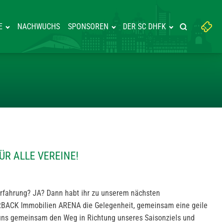
Suchbegriff
E
NACHWUCHS
SPONSOREN
DER SC DHFK
Suche starte
eingeben:
HUNG FÜR ALLE VEREINE!
R ALLE VEREINE!
amerfahrung? JA? Dann habt ihr zu unserem nächsten
RBACK Immobilien ARENA die Gelegenheit, gemeinsam eine geile
t uns gemeinsam den Weg in Richtung unseres Saisonziels und