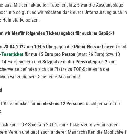
üne aus. Mit dem aktuellen Tabellenplatz 5 war die Ausgangslage
och nie so gut und wir möchten dank eurer Unterstützung auch in
e Heimstärke setzen.
n wir hierfür folgendes Ticketangebot für euch im Gepäck!
am
28.04.2022 um 19:05 Uhr
gegen die
Rhein-Neckar Löwen
könnt
-Teamticket
für nur 15 Euro pro Person
(statt 26 Euro) bzw. 10
t 14 Euro) sichern und
Sitzplätze in der Preiskategorie 2
zum
icherweise befinden sich die Plätze zu TOP-Spielen in der
achen wir zu diesem Spiel eine Ausnahme!
!
DHfK-Teamticket für
mindestens 12 Personen
bucht, erhaltet ihr
p
.
 euch zum TOP-Spiel am 28.04. eure Tickets zum vergünstigen
eurem Verein und gebt auch anderen Mannschaften die Möglichkeit