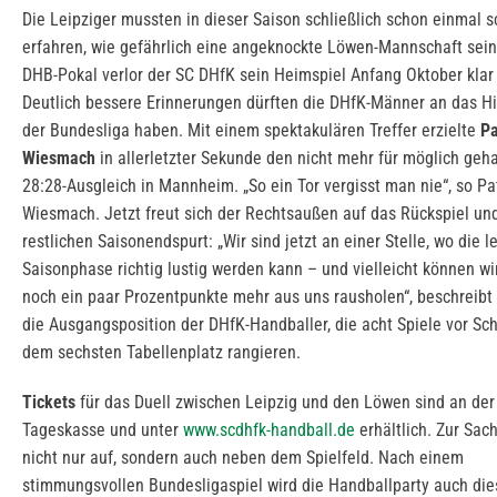
Die Leipziger mussten in dieser Saison schließlich schon einmal 
erfahren, wie gefährlich eine angeknockte Löwen-Mannschaft sein
DHB-Pokal verlor der SC DHfK sein Heimspiel Anfang Oktober klar 
Deutlich bessere Erinnerungen dürften die DHfK-Männer an das Hi
der Bundesliga haben. Mit einem spektakulären Treffer erzielte
Pa
Wiesmach
in allerletzter Sekunde den nicht mehr für möglich geh
28:28-Ausgleich in Mannheim. „So ein Tor vergisst man nie“, so Pa
Wiesmach. Jetzt freut sich der Rechtsaußen auf das Rückspiel un
restlichen Saisonendspurt: „Wir sind jetzt an einer Stelle, wo die l
Saisonphase richtig lustig werden kann – und vielleicht können wi
noch ein paar Prozentpunkte mehr aus uns rausholen“, beschreib
die Ausgangsposition der DHfK-Handballer, die acht Spiele vor Sch
dem sechsten Tabellenplatz rangieren.
Tickets
für das Duell zwischen Leipzig und den Löwen sind an der
Tageskasse und unter
www.scdhfk-handball.de
erhältlich. Zur Sac
nicht nur auf, sondern auch neben dem Spielfeld. Nach einem
stimmungsvollen Bundesligaspiel wird die Handballparty auch di