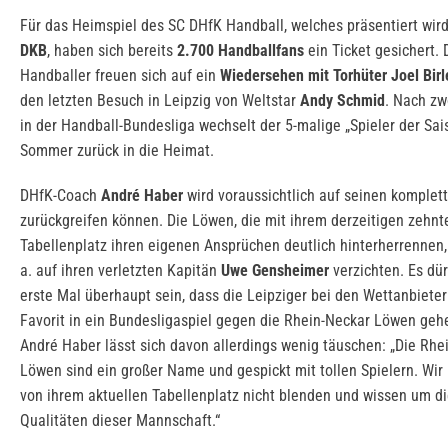
Für das Heimspiel des SC DHfK Handball, welches präsentiert wird
DKB
, haben sich bereits
2.700 Handballfans
ein Ticket gesichert. 
Handballer freuen sich auf ein
Wiedersehen mit Torhüter Joel Bir
den letzten Besuch in Leipzig von Weltstar
Andy Schmid
. Nach zw
in der Handball-Bundesliga wechselt der 5-malige „Spieler der Sai
Sommer zurück in die Heimat.
DHfK-Coach
André Haber
wird voraussichtlich auf seinen komplet
zurückgreifen können. Die Löwen, die mit ihrem derzeitigen zehnt
Tabellenplatz ihren eigenen Ansprüchen deutlich hinterherrennen
a. auf ihren verletzten Kapitän
Uwe Gensheimer
verzichten. Es dür
erste Mal überhaupt sein, dass die Leipziger bei den Wettanbieter
Favorit in ein Bundesligaspiel gegen die Rhein-Neckar Löwen gehe
André Haber lässt sich davon allerdings wenig täuschen: „Die Rhe
Löwen sind ein großer Name und gespickt mit tollen Spielern. Wir
von ihrem aktuellen Tabellenplatz nicht blenden und wissen um d
Qualitäten dieser Mannschaft.“