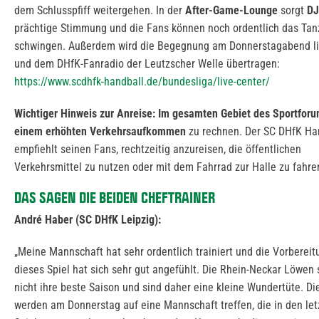
dem Schlusspfiff weitergehen. In der
After-Game-Lounge
sorgt
DJ
prächtige Stimmung und die Fans können noch ordentlich das Tan
schwingen. Außerdem wird die Begegnung am Donnerstagabend li
und dem DHfK-Fanradio der Leutzscher Welle übertragen:
https://www.scdhfk-handball.de/bundesliga/live-center/
Wichtiger Hinweis zur Anreise:
Im gesamten Gebiet des Sportforum
einem
erhöhten Verkehrsaufkommen
zu rechnen. Der SC DHfK Ha
empfiehlt seinen Fans, rechtzeitig anzureisen, die öffentlichen
Verkehrsmittel zu nutzen oder mit dem Fahrrad zur Halle zu fahre
DAS SAGEN DIE BEIDEN CHEFTRAINER
André Haber (SC DHfK Leipzig):
„Meine Mannschaft hat sehr ordentlich trainiert und die Vorbereit
dieses Spiel hat sich sehr gut angefühlt. Die Rhein-Neckar Löwen 
nicht ihre beste Saison und sind daher eine kleine Wundertüte. D
werden am Donnerstag auf eine Mannschaft treffen, die in den le