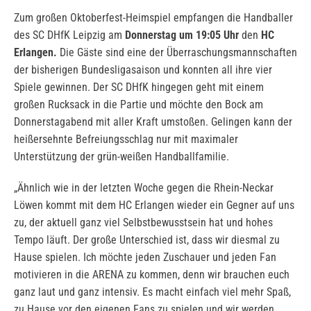
Zum großen Oktoberfest-Heimspiel empfangen die Handballer
des SC DHfK Leipzig am
Donnerstag um 19:05 Uhr
den
HC
Erlangen.
Die Gäste sind eine der Überraschungsmannschaften
der bisherigen Bundesligasaison und konnten all ihre vier
Spiele gewinnen. Der SC DHfK hingegen geht mit einem
großen Rucksack in die Partie und möchte den Bock am
Donnerstagabend mit aller Kraft umstoßen. Gelingen kann der
heißersehnte Befreiungsschlag nur mit maximaler
Unterstützung der grün-weißen Handballfamilie.
„Ähnlich wie in der letzten Woche gegen die Rhein-Neckar
Löwen kommt mit dem HC Erlangen wieder ein Gegner auf uns
zu, der aktuell ganz viel Selbstbewusstsein hat und hohes
Tempo läuft. Der große Unterschied ist, dass wir diesmal zu
Hause spielen. Ich möchte jeden Zuschauer und jeden Fan
motivieren in die ARENA zu kommen, denn wir brauchen euch
ganz laut und ganz intensiv. Es macht einfach viel mehr Spaß,
zu Hause vor den eigenen Fans zu spielen und wir werden