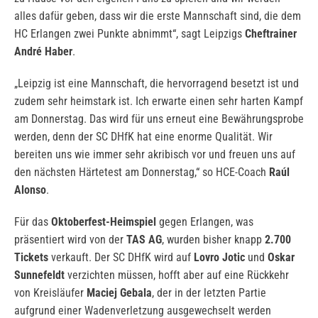
alles dafür geben, dass wir die erste Mannschaft sind, die dem
HC Erlangen zwei Punkte abnimmt“, sagt Leipzigs
Cheftrainer
André Haber
.
„Leipzig ist eine Mannschaft, die hervorragend besetzt ist und
zudem sehr heimstark ist. Ich erwarte einen sehr harten Kampf
am Donnerstag. Das wird für uns erneut eine Bewährungsprobe
werden, denn der SC DHfK hat eine enorme Qualität. Wir
bereiten uns wie immer sehr akribisch vor und freuen uns auf
den nächsten Härtetest am Donnerstag,“ so HCE-Coach
Raúl
Alonso
.
Für das
Oktoberfest-Heimspiel
gegen Erlangen, was
präsentiert wird von der
TAS AG
, wurden bisher knapp
2.700
Tickets
verkauft. Der SC DHfK wird auf
Lovro Jotic
und
Oskar
Sunnefeldt
verzichten müssen, hofft aber auf eine Rückkehr
von Kreisläufer
Maciej Gebala
, der in der letzten Partie
aufgrund einer Wadenverletzung ausgewechselt werden