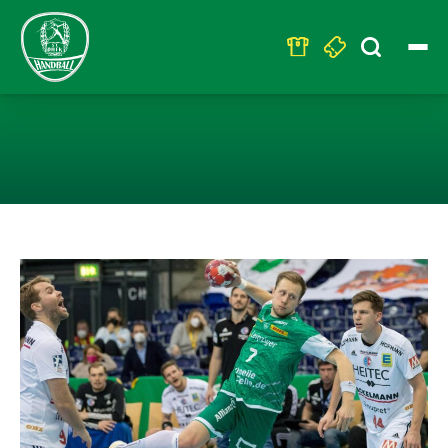
Search
for:
SC DHFK LEIPZ