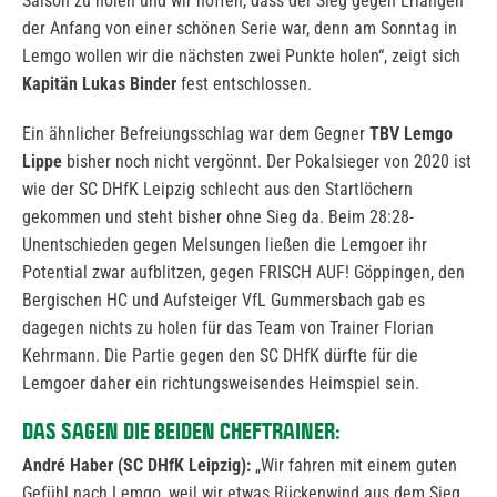
Saison zu holen und wir hoffen, dass der Sieg gegen Erlangen
der Anfang von einer schönen Serie war, denn am Sonntag in
Lemgo wollen wir die nächsten zwei Punkte holen“, zeigt sich
Kapitän Lukas Binder
fest entschlossen.
Ein ähnlicher Befreiungsschlag war dem Gegner
TBV Lemgo
Lippe
bisher noch nicht vergönnt. Der Pokalsieger von 2020 ist
wie der SC DHfK Leipzig schlecht aus den Startlöchern
gekommen und steht bisher ohne Sieg da. Beim 28:28-
Unentschieden gegen Melsungen ließen die Lemgoer ihr
Potential zwar aufblitzen, gegen FRISCH AUF! Göppingen, den
Bergischen HC und Aufsteiger VfL Gummersbach gab es
dagegen nichts zu holen für das Team von Trainer Florian
Kehrmann. Die Partie gegen den SC DHfK dürfte für die
Lemgoer daher ein richtungsweisendes Heimspiel sein.
DAS SAGEN DIE BEIDEN CHEFTRAINER:
André Haber (SC DHfK Leipzig):
„Wir fahren mit einem guten
Gefühl nach Lemgo, weil wir etwas Rückenwind aus dem Sieg