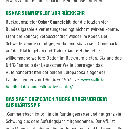
etwas Zählbarem im Gepäck die Heimreise antreten.
OSKAR SUNNEFELDT VOR RÜCKKEHR
Rückraumspieler
Oskar Sunnefeldt,
der die letzten vier
Bundesligaspiele verletzungsbedingt nicht mitwirken konnte,
steht am Sonntag voraussichtlich wieder im Kader. Der
Schwede könnte somit gegen Gummersbach sein Comeback
auf der Platte geben und Trainer André Haber eine
willkommene weitere Option im Rückraum bieten. Sky und das
DHfK-Fanradio der Leutzscher Welle übertragen das
Aufeinandertreffen der beiden Europapokalsieger der
Landesmeister von 1966 bzw. 1967 live:
www.scdhfk-
handball.de/bundesliga/live-center/
DAS SAGT CHEFCOACH ANDRÉ HABER VOR DEM
AUSWÄRTSSPIEL
„Gummersbach ist toll in die Runde gestartet und hat ganz viel
Schwung aus dem Aufstiegsjahr mitgenommen. Der VfL ist
eine Mannschaft, die ein hohes Tempo geht und hat eine Halle