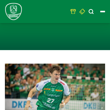
Search
for:
DHFK-HANDBAL