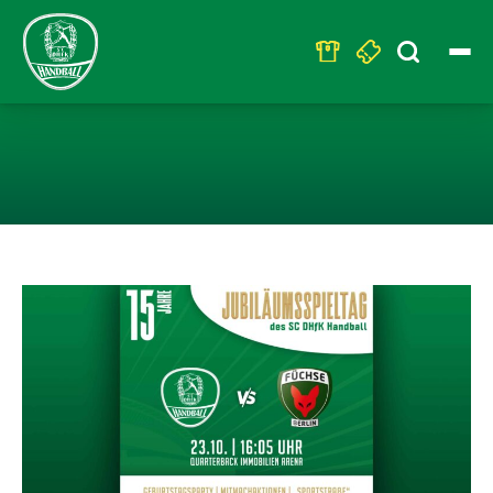
Search
for:
JUBILÄUMS- UN