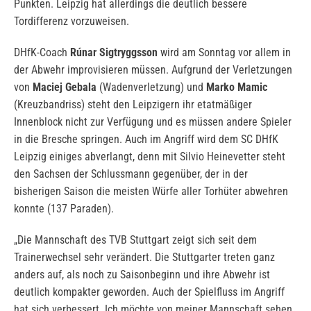
Punkten. Leipzig hat allerdings die deutlich bessere
Tordifferenz vorzuweisen.
DHfK-Coach
Rúnar Sigtryggsson
wird am Sonntag vor allem in
der Abwehr improvisieren müssen. Aufgrund der Verletzungen
von
Maciej Gebala
(Wadenverletzung) und
Marko Mamic
(Kreuzbandriss) steht den Leipzigern ihr etatmäßiger
Innenblock nicht zur Verfügung und es müssen andere Spieler
in die Bresche springen. Auch im Angriff wird dem SC DHfK
Leipzig einiges abverlangt, denn mit Silvio Heinevetter steht
den Sachsen der Schlussmann gegenüber, der in der
bisherigen Saison die meisten Würfe aller Torhüter abwehren
konnte (137 Paraden).
„Die Mannschaft des TVB Stuttgart zeigt sich seit dem
Trainerwechsel sehr verändert. Die Stuttgarter treten ganz
anders auf, als noch zu Saisonbeginn und ihre Abwehr ist
deutlich kompakter geworden. Auch der Spielfluss im Angriff
hat sich verbessert. Ich möchte von meiner Mannschaft sehen,