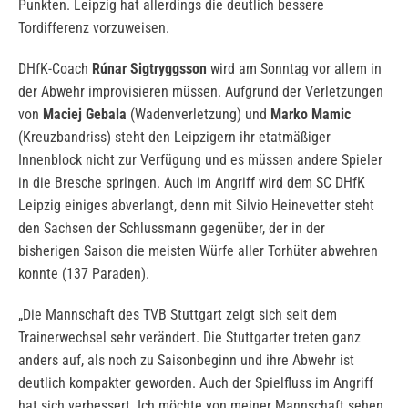
Punkten. Leipzig hat allerdings die deutlich bessere
Tordifferenz vorzuweisen.
DHfK-Coach
Rúnar Sigtryggsson
wird am Sonntag vor allem in
der Abwehr improvisieren müssen. Aufgrund der Verletzungen
von
Maciej Gebala
(Wadenverletzung) und
Marko Mamic
(Kreuzbandriss) steht den Leipzigern ihr etatmäßiger
Innenblock nicht zur Verfügung und es müssen andere Spieler
in die Bresche springen. Auch im Angriff wird dem SC DHfK
Leipzig einiges abverlangt, denn mit Silvio Heinevetter steht
den Sachsen der Schlussmann gegenüber, der in der
bisherigen Saison die meisten Würfe aller Torhüter abwehren
konnte (137 Paraden).
„Die Mannschaft des TVB Stuttgart zeigt sich seit dem
Trainerwechsel sehr verändert. Die Stuttgarter treten ganz
anders auf, als noch zu Saisonbeginn und ihre Abwehr ist
deutlich kompakter geworden. Auch der Spielfluss im Angriff
hat sich verbessert. Ich möchte von meiner Mannschaft sehen,