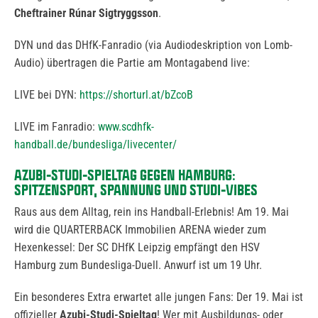
Cheftrainer Rúnar Sigtryggsson
.
DYN und das DHfK-Fanradio (via Audiodeskription von Lomb-
Audio) übertragen die Partie am Montagabend live:
LIVE bei DYN:
https://shorturl.at/bZcoB
LIVE im Fanradio:
www.scdhfk-
handball.de/bundesliga/livecenter/
AZUBI-STUDI-SPIELTAG GEGEN HAMBURG:
SPITZENSPORT, SPANNUNG UND STUDI-VIBES
Raus aus dem Alltag, rein ins Handball-Erlebnis! Am 19. Mai
wird die QUARTERBACK Immobilien ARENA wieder zum
Hexenkessel: Der SC DHfK Leipzig empfängt den HSV
Hamburg zum Bundesliga-Duell. Anwurf ist um 19 Uhr.
Ein besonderes Extra erwartet alle jungen Fans: Der 19. Mai ist
offizieller
Azubi-Studi-Spieltag
! Wer mit Ausbildungs- oder