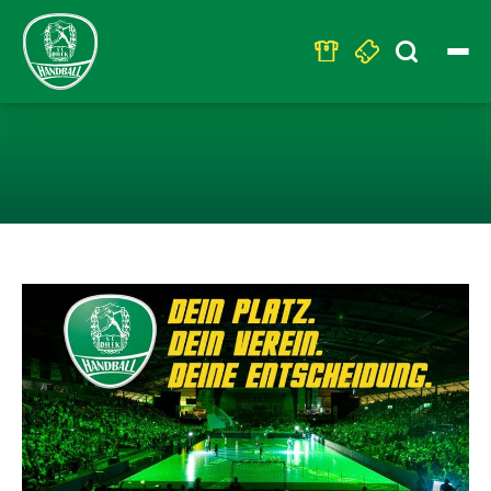
Search
for:
TREUE KENNT K