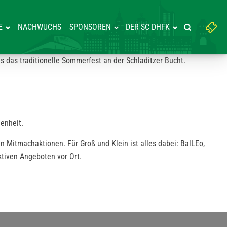
Suchbegriff
E
NACHWUCHS
SPONSOREN
DER SC DHFK
Suche starte
eingeben:
das traditionelle Sommerfest an der Schladitzer Bucht.
enheit.
n Mitmachaktionen. Für Groß und Klein ist alles dabei: BalLEo,
tiven Angeboten vor Ort.