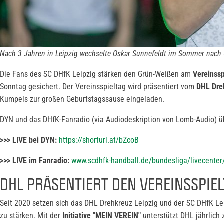
Nach 3 Jahren in Leipzig wechselte Oskar Sunnefeldt im Sommer nach
Die Fans des SC DHfK Leipzig stärken den Grün-Weißen am
Vereinssp
Sonntag gesichert. Der Vereinsspieltag wird präsentiert vom
DHL Dre
Kumpels zur großen Geburtstagssause eingeladen.
DYN und das DHfK-Fanradio (via Audiodeskription von Lomb-Audio) üb
>>> LIVE bei DYN:
https://shorturl.at/bZcoB
>>> LIVE im Fanradio:
www.scdhfk-handball.de/bundesliga/livecenter
DHL PRÄSENTIERT DEN VEREINSSPIE
Seit 2020 setzen sich das DHL Drehkreuz Leipzig und der SC DHfK Leip
zu stärken. Mit der
Initiative "MEIN VEREIN"
unterstützt DHL jährlich 