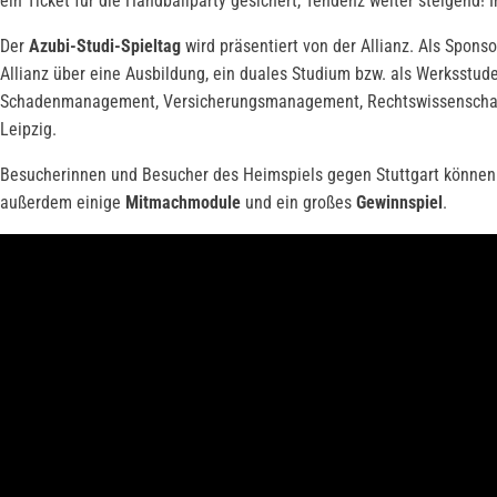
ein Ticket für die Handballparty gesichert, Tendenz weiter steigend
Der
Azubi-Studi-Spieltag
wird präsentiert von der Allianz. Als Sponso
Allianz über eine Ausbildung, ein duales Studium bzw. als Werksstud
Schadenmanagement, Versicherungsmanagement, Rechtswissenschaften, 
Leipzig.
Besucherinnen und Besucher des Heimspiels gegen Stuttgart könne
außerdem einige
Mitmachmodule
und ein großes
Gewinnspiel
.