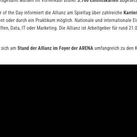
! Insgesamt wurden im Vorverkauf bisher
3.700 Eintrittskarten
abgesetz
r of the Day informiert die Allianz am Spieltag über zahlreiche
Karrie
ent oder durch ein Praktikum möglich. Nationale und internationale 
Data, IT oder Marketing. Die Allianz ist Arbeitgeber für rund 21.0
n sich am
Stand der Allianz im Foyer der ARENA
umfangreich zu den K