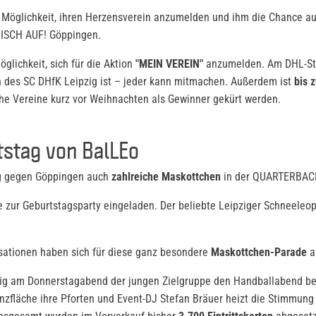
e Möglichkeit, ihren Herzensverein anzumelden und ihm die Chance a
RISCH AUF! Göppingen.
glichkeit, sich für die Aktion
"MEIN VEREIN"
anzumelden. Am DHL-Stan
an des SC DHfK Leipzig ist – jeder kann mitmachen. Außerdem ist
bis 
he Vereine kurz vor Weihnachten als Gewinner gekürt werden.
stag von BalLEo
ag gegen Göppingen auch
zahlreiche Maskottchen
in der QUARTERBACK
 zur Geburtstagsparty eingeladen. Der beliebte Leipziger Schneeleop
ationen haben sich für diese ganz besondere
Maskottchen-Parade
a
g am Donnerstagabend der jungen Zielgruppe den Handballabend bes
anzfläche ihre Pforten und Event-DJ Stefan Bräuer heizt die Stimmung