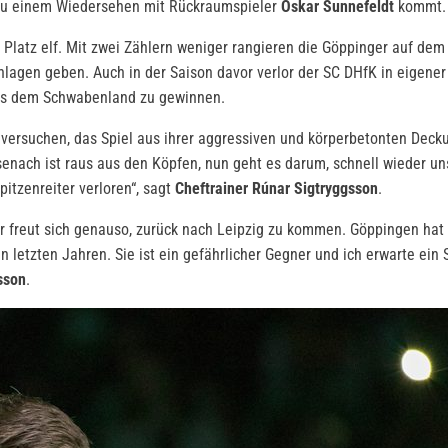
 zu einem Wiedersehen mit Rückraumspieler
Oskar Sunnefeldt
kommt.
 Platz elf. Mit zwei Zählern weniger rangieren die Göppinger auf de
agen geben. Auch in der Saison davor verlor der SC DHfK in eigener 
 aus dem Schwabenland zu gewinnen.
versuchen, das Spiel aus ihrer aggressiven und körperbetonten Dec
Eisenach ist raus aus den Köpfen, nun geht es darum, schnell wieder u
itzenreiter verloren“, sagt
Cheftrainer Rúnar Sigtryggsson
.
r freut sich genauso, zurück nach Leipzig zu kommen. Göppingen hat 
n letzten Jahren. Sie ist ein gefährlicher Gegner und ich erwarte ein
sson
.