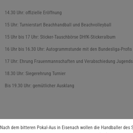
14.30 Uhr: offizielle Eröffnung
15 Uhr: Turnierstart Beachhandball und Beachvolleyball
15 Uhr bis 17 Uhr: Sticker-Tauschbörse DHfK-Stickeralbum
16 Uhr bis 16.30 Uhr: Autogrammstunde mit den Bundesliga-Profis
17 Uhr: Ehrung Frauenmannschaften und Verabschiedung Jugends
18.30 Uhr: Siegerehrung Turnier
Bis 19.30 Uhr: gemütlicher Ausklang
Nach dem bitteren Pokal-Aus in Eisenach wollen die Handballer des S