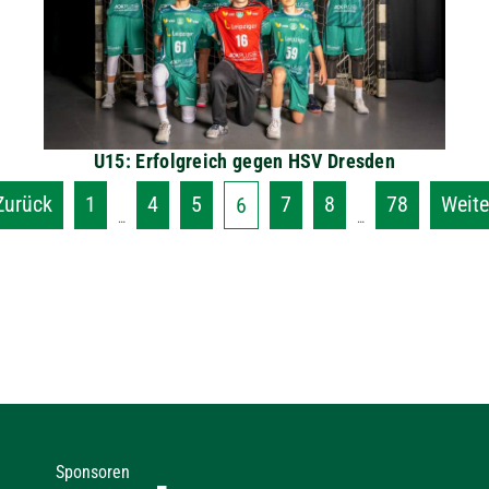
U15: Erfolgreich gegen HSV Dresden
Zurück
1
4
5
7
8
78
Weite
6
…
…
Sponsoren